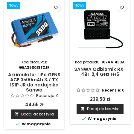
Nowy
Nowy
favorite_border
favorite_border
Kod produktu:
Kod produktu:
107A41433A
GEA35001STXJR
SANWA Odbiornik RX-
49T 2,4 GHz FH5
Akumulator LiPo GENS
ACE 3500mAh 3.7 TX
1S1P JR do nadajnika
Sanwa
Recenzje:
0
Recenzje:
0
239,50 zł
44,65 zł
Dodaj do koszyka

Dodaj do koszyka


W magazynie

W magazynie