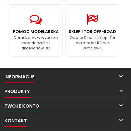
POMOC MODELARSKA
SKLEP I TOR OFF-ROAD
Doradzamy w wyborze
Odwiedź nasz sklep i tor
modeli, części i
dla modeli RC we
akcesoriów RC
Wrocławiu

INFORMACJE

PRODUKTY

TWOJE KONTO

KONTAKT