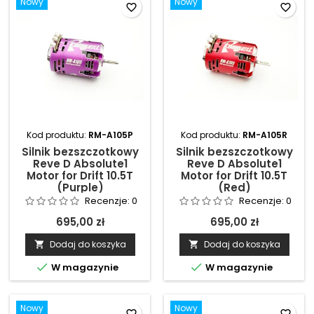
Kod produktu:
RM-A105P
Kod produktu:
RM-A105R
Silnik bezszczotkowy
Silnik bezszczotkowy
Reve D Absolute1
Reve D Absolute1
Motor for Drift 10.5T
Motor for Drift 10.5T
(Purple)
(Red)
Recenzje:
0
Recenzje:
0
695,00 zł
695,00 zł
Dodaj do koszyka
Dodaj do koszyka




W magazynie
W magazynie
Nowy
Nowy
favorite_border
favorite_border