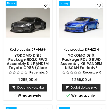
favorite_border
favorite_border
Kod produktu:
DP-GR86
Kod produktu:
DP-RZ34
YOKOMO Drift
YOKOMO Drift
Package RD2.0 RWD
Package RD2.0 RWD
Assembly Kit PANDEM
Assembly Kit PANDEM
Toyota GR86 (Clear
NISSAN FairladyZ
Body)
(RZ34) (Clear Body)
Recenzje:
0
Recenzje:
0
1 265,00 zł
1 265,00 zł
Dodaj do koszyka
Dodaj do koszyka




W magazynie
W magazynie
Nowy
Nowy
favorite_border
favorite_border