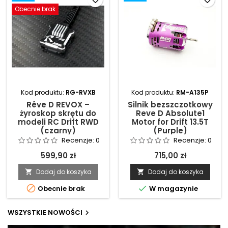
Obecnie brak
Kod produktu:
RG-RVXB
Kod produktu:
RM-A135P
Rêve D REVOX –
Silnik bezszczotkowy
żyroskop skrętu do
Reve D Absolute1
modeli RC Drift RWD
Motor for Drift 13.5T
(czarny)
(Purple)
Recenzje:
0
Recenzje:
0
599,90 zł
715,00 zł
Dodaj do koszyka
Dodaj do koszyka




Obecnie brak
W magazynie
WSZYSTKIE NOWOŚCI
