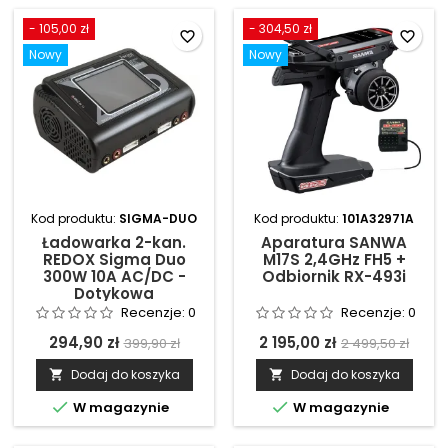
- 105,00 zł
- 304,50 zł
favorite_border
favorite_border
Nowy
Nowy
Kod produktu:
SIGMA-DUO
Kod produktu:
101A32971A
Ładowarka 2-kan.
Aparatura SANWA
REDOX Sigma Duo
M17S 2,4GHz FH5 +
300W 10A AC/DC -
Odbiornik RX-493i
Dotykowa
Recenzje:
0
Recenzje:
0
294,90 zł
2 195,00 zł
399,90 zł
2 499,50 zł
Dodaj do koszyka
Dodaj do koszyka




W magazynie
W magazynie