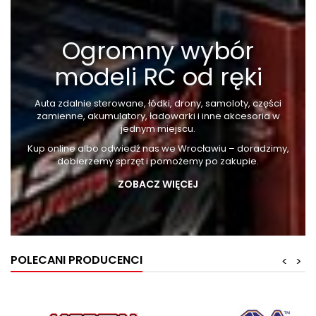
Ogromny wybór
modeli RC od ręki
Auta zdalnie sterowane, łódki, drony, samoloty, części
zamienne, akumulatory, ładowarki i inne akcesoria w
jednym miejscu.
Kup online albo odwiedź nas we Wrocławiu – doradzimy,
dobierzemy sprzęt i pomożemy po zakupie.
ABOUT
ZOBACZ WIĘCEJ
US
POLECANI PRODUCENCI
<
>