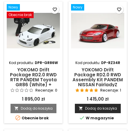
Nowy
Nowy
favorite_border
favorite_border
Obecnie brak
Kod produktu:
DPR-GR86W
Kod produktu:
DP-RZ34R
YOKOMO Drift
YOKOMO Drift
Package RD2.0 RWD
Package RD2.0 RWD
RTR PANDEM Toyota
Assembly Kit PANDEM
GR86 (White) +
NISSAN FairladyZ
Akumulator +
(RZ34) (Red)
Recenzje:
0
Recenzje:
1
Ładowarka
1 895,00 zł
1 415,00 zł
Dodaj do koszyka
Dodaj do koszyka




Obecnie brak
W magazynie
Nowy
Nowy