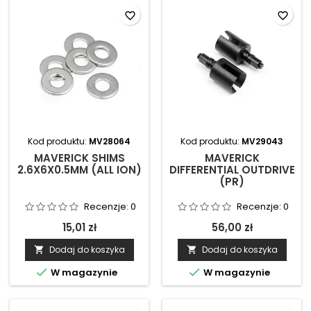
favorite_border
favorite_border
Kod produktu:
MV28064
Kod produktu:
MV29043
MAVERICK SHIMS
MAVERICK
2.6X6X0.5MM (ALL ION)
DIFFERENTIAL OUTDRIVE
(PR)
Recenzje:
0
Recenzje:
0
15,01 zł
56,00 zł
Dodaj do koszyka
Dodaj do koszyka




W magazynie
W magazynie