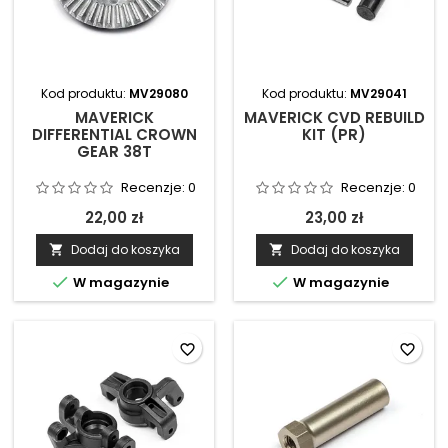
Kod produktu:
MV29080
Kod produktu:
MV29041
MAVERICK
MAVERICK CVD REBUILD
DIFFERENTIAL CROWN
KIT (PR)
GEAR 38T
Recenzje:
0
Recenzje:
0
22,00 zł
23,00 zł
Dodaj do koszyka
Dodaj do koszyka




W magazynie
W magazynie
favorite_border
favorite_border