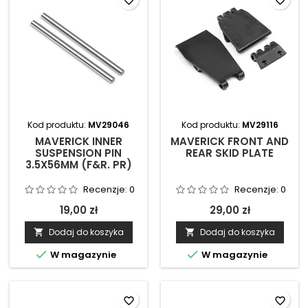
favorite_border
favorite_border
Kod produktu:
MV29046
Kod produktu:
MV29116
MAVERICK INNER
MAVERICK FRONT AND
SUSPENSION PIN
REAR SKID PLATE
3.5X56MM (F&R. PR)
Recenzje:
0
Recenzje:
0
19,00 zł
29,00 zł
Dodaj do koszyka
Dodaj do koszyka




W magazynie
W magazynie
favorite_border
favorite_border