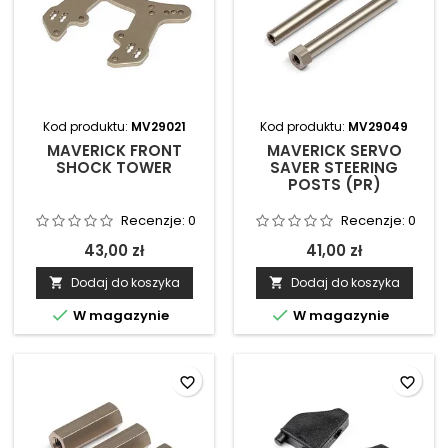
Kod produktu:
MV29021
Kod produktu:
MV29049
MAVERICK FRONT
MAVERICK SERVO
SHOCK TOWER
SAVER STEERING
POSTS (PR)
Recenzje:
0
Recenzje:
0
43,00 zł
41,00 zł
Dodaj do koszyka
Dodaj do koszyka




W magazynie
W magazynie
favorite_border
favorite_border