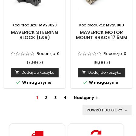
Kod produktu:
MV29028
Kod produktu:
MV29060
MAVERICK STEERING
MAVERICK MOTOR
BLOCK (L&R)
MOUNT BRACE 17.5MM
Recenzje:
0
Recenzje:
0
17,99 zł
19,00 zł
Dodaj do koszyka
Dodaj do koszyka




W magazynie
W magazynie
1
2
3
4
Następny

POWRÓT DO GÓRY
