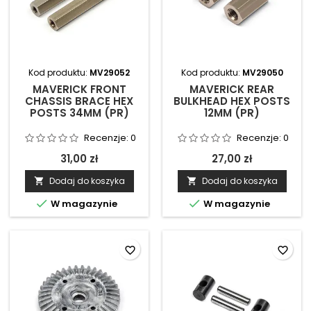
Kod produktu:
MV29052
Kod produktu:
MV29050
MAVERICK FRONT
MAVERICK REAR
CHASSIS BRACE HEX
BULKHEAD HEX POSTS
POSTS 34MM (PR)
12MM (PR)
Recenzje:
0
Recenzje:
0
31,00 zł
27,00 zł
Dodaj do koszyka
Dodaj do koszyka




W magazynie
W magazynie
favorite_border
favorite_border