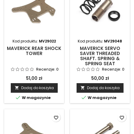
Kod produktu:
MV29022
Kod produktu:
MV29048
MAVERICK REAR SHOCK
MAVERICK SERVO
TOWER
SAVER THREADED
SHAFT. SPRING &
SPRING SEAT
Recenzje:
0
Recenzje:
0
51,00 zł
50,00 zł
Dodaj do koszyka
Dodaj do koszyka




W magazynie
W magazynie
favorite_border
favorite_border