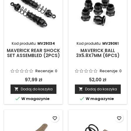
Kod produktu:
MV29034
Kod produktu:
MV29061
MAVERICK REAR SHOCK
MAVERICK BALL
SET ASSEMBLED (2PCS)
3X5.8X7MM (6PCS)
Recenzje:
0
Recenzje:
0
97,99 zł
52,00 zł
Dodaj do koszyka
Dodaj do koszyka




W magazynie
W magazynie
favorite_border
favorite_border