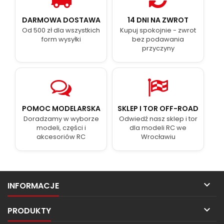
DARMOWA DOSTAWA
14 DNI NA ZWROT
Od 500 zł dla wszystkich
Kupuj spokojnie - zwrot
form wysyłki
bez podawania
przyczyny
POMOC MODELARSKA
SKLEP I TOR OFF-ROAD
Doradzamy w wyborze
Odwiedź nasz sklep i tor
modeli, części i
dla modeli RC we
akcesoriów RC
Wrocławiu

INFORMACJE

PRODUKTY