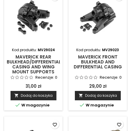
Kod produktu:
MV29024
Kod produktu:
MV29023
MAVERICK REAR
MAVERICK FRONT
BULKHEAD/DIFFERENTIAL
BULKHEAD AND
CASING AND WING
DIFFERENTIAL CASING
MOUNT SUPPORTS
Recenzje:
0
Recenzje:
0
31,00 zł
29,00 zł
Dodaj do koszyka
Dodaj do koszyka




W magazynie
W magazynie
favorite_border
favorite_border