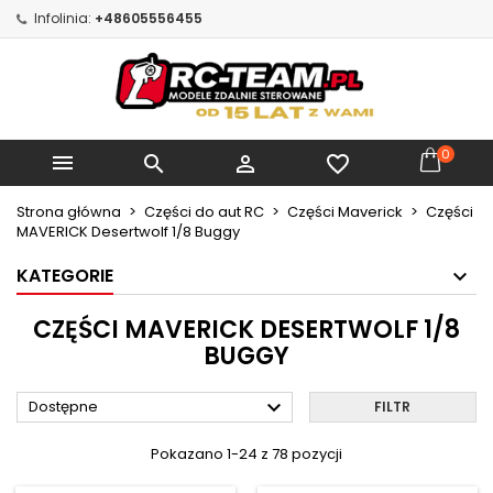
Infolinia:
+48605556455
×
×
×
×
Moje listy życzeń
((modalTitle))
Utwórz listę życzeń
Zaloguj się
Utwórz nową listę
add_circle_outline
((confirmMessage))
Musisz być zalogowany by zapisać produkty na
Nazwa listy życzeń
swojej liście życzeń.
0



favorite_border
((cancelText))
((modalDeleteText))
Anuluj
Zaloguj się
Strona główna
Części do aut RC
Części Maverick
Części
Anuluj
Utwórz listę życzeń
MAVERICK Desertwolf 1/8 Buggy
KATEGORIE
CZĘŚCI MAVERICK DESERTWOLF 1/8
BUGGY

Dostępne
FILTR
Pokazano 1-24 z 78 pozycji