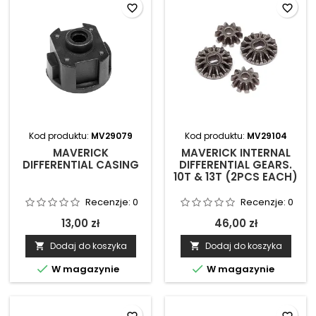
favorite_border
favorite_border
Kod produktu:
MV29079
Kod produktu:
MV29104
MAVERICK
MAVERICK INTERNAL
DIFFERENTIAL CASING
DIFFERENTIAL GEARS.
10T & 13T (2PCS EACH)
Recenzje:
0
Recenzje:
0
13,00 zł
46,00 zł
Dodaj do koszyka
Dodaj do koszyka




W magazynie
W magazynie