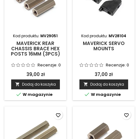
Kod produktu:
MV29051
Kod produktu:
MV28104
MAVERICK REAR
MAVERICK SERVO
CHASSIS BRACE HEX
MOUNTS
POSTS 16MM (3PCS)
Recenzje:
0
Recenzje:
0
39,00 zł
37,00 zł
Dodaj do koszyka
Dodaj do koszyka




W magazynie
W magazynie
favorite_border
favorite_border