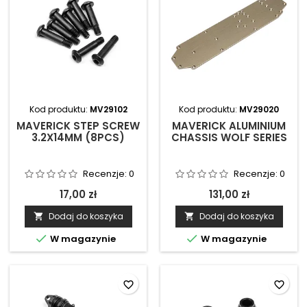
Kod produktu:
MV29102
Kod produktu:
MV29020
MAVERICK STEP SCREW
MAVERICK ALUMINIUM
3.2X14MM (8PCS)
CHASSIS WOLF SERIES
Recenzje:
0
Recenzje:
0
17,00 zł
131,00 zł
Dodaj do koszyka
Dodaj do koszyka




W magazynie
W magazynie
favorite_border
favorite_border