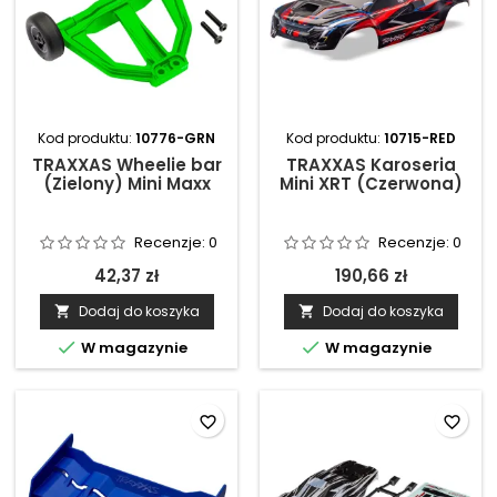
Kod produktu:
10776-GRN
Kod produktu:
10715-RED
TRAXXAS Wheelie bar
TRAXXAS Karoseria
(Zielony) Mini Maxx
Mini XRT (Czerwona)
Recenzje:
0
Recenzje:
0
42,37 zł
190,66 zł
Dodaj do koszyka
Dodaj do koszyka




W magazynie
W magazynie
favorite_border
favorite_border