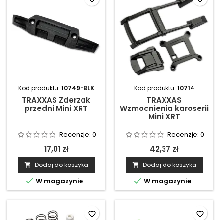
Kod produktu:
10749-BLK
Kod produktu:
10714
TRAXXAS Zderzak
TRAXXAS
przedni Mini XRT
Wzmocnienia karoserii
Mini XRT
Recenzje:
0
Recenzje:
0
17,01 zł
42,37 zł
Dodaj do koszyka
Dodaj do koszyka




W magazynie
W magazynie
favorite_border
favorite_border