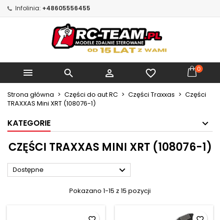
Infolinia:
+48605556455
×
×
×
×
Moje listy życzeń
((modalTitle))
Utwórz listę życzeń
Zaloguj się
Utwórz nową listę
add_circle_outline
((confirmMessage))
Musisz być zalogowany by zapisać produkty na
Nazwa listy życzeń
swojej liście życzeń.
0



favorite_border
((cancelText))
((modalDeleteText))
Anuluj
Zaloguj się
Strona główna
Części do aut RC
Części Traxxas
Części
Anuluj
Utwórz listę życzeń
TRAXXAS Mini XRT (108076-1)
KATEGORIE
CZĘŚCI TRAXXAS MINI XRT (108076-1)

Dostępne
Pokazano 1-15 z 15 pozycji
favorite_border
favorite_border