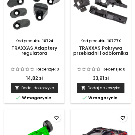
Kod produktu:
10724
Kod produktu:
10777X
TRAXXAS Adaptery
TRAXXAS Pokrywa
regulatora
przekładni i odbiornika
Recenzje:
0
Recenzje:
0
14,82 zł
33,91 zł
Dodaj do koszyka
Dodaj do koszyka




W magazynie
W magazynie
favorite_border
favorite_border