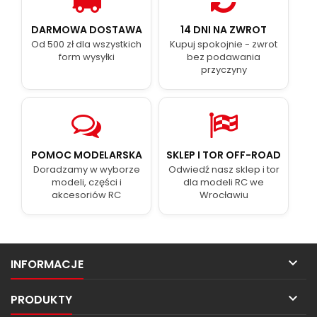
DARMOWA DOSTAWA
14 DNI NA ZWROT
Od 500 zł dla wszystkich
Kupuj spokojnie - zwrot
form wysyłki
bez podawania
przyczyny
POMOC MODELARSKA
SKLEP I TOR OFF-ROAD
Doradzamy w wyborze
Odwiedź nasz sklep i tor
modeli, części i
dla modeli RC we
akcesoriów RC
Wrocławiu

INFORMACJE

PRODUKTY