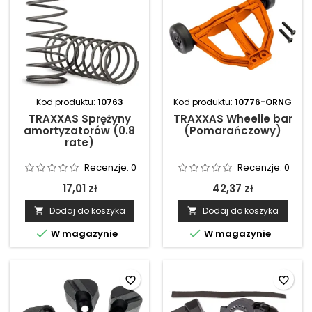
Kod produktu:
10763
Kod produktu:
10776-ORNG
TRAXXAS Sprężyny
TRAXXAS Wheelie bar
amortyzatorów (0.8
(Pomarańczowy)
rate)
Recenzje:
0
Recenzje:
0
17,01 zł
42,37 zł
Dodaj do koszyka
Dodaj do koszyka




W magazynie
W magazynie
favorite_border
favorite_border