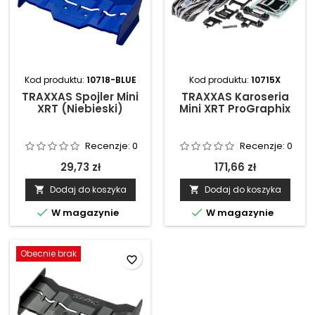
Kod produktu:
10718-BLUE
Kod produktu:
10715X
TRAXXAS Spojler Mini
TRAXXAS Karoseria
XRT (Niebieski)
Mini XRT ProGraphix
Recenzje:
0
Recenzje:
0
29,73 zł
171,66 zł
Dodaj do koszyka
Dodaj do koszyka




W magazynie
W magazynie
Obecnie brak
favorite_border