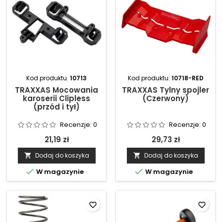
Kod produktu:
10713
Kod produktu:
10718-RED
TRAXXAS Mocowania
TRAXXAS Tylny spojler
karoserii Clipless
(Czerwony)
(przód i tył)
Recenzje:
0
Recenzje:
0
21,19 zł
29,73 zł
Dodaj do koszyka
Dodaj do koszyka




W magazynie
W magazynie
favorite_border
favorite_border