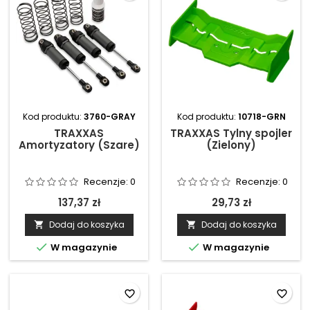
Kod produktu:
3760-GRAY
Kod produktu:
10718-GRN
TRAXXAS
TRAXXAS Tylny spojler
Amortyzatory (Szare)
(Zielony)
Recenzje:
0
Recenzje:
0
137,37 zł
29,73 zł
Dodaj do koszyka
Dodaj do koszyka




W magazynie
W magazynie
favorite_border
favorite_border